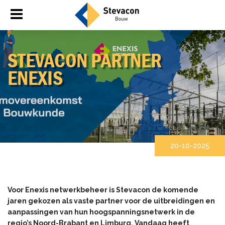
STE­VA­CON PART­NER
ENEXIS
20-10-2025
Voor Enexis netwerkbeheer is Stevacon de komende
jaren gekozen als vaste partner voor de uitbreidingen en
aanpassingen van hun hoogspanningsnetwerk in de
regio’s Noord-Brabant en Limburg. Vandaag heeft