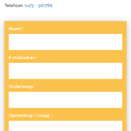
Telefoon:
0475 - 567788
Naam
*
E-mailadres
*
Onderwerp
*
Opmerking / vraag
*