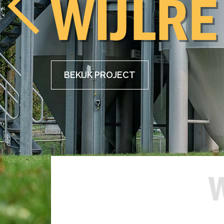
BOU­W
Over ons
BE­KIJK EX­PER­TI­SE
W