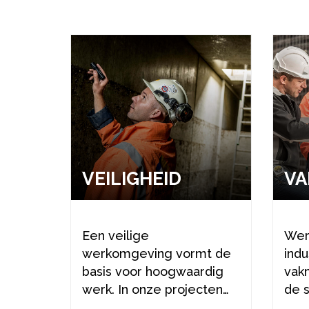
VEI­LIG­HEID
VA
Een veilige
Wer
werkomgeving vormt de
ind
basis voor hoogwaardig
vak
werk. In onze projecten
de 
binnen de industrie en
kenn