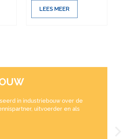
LEES MEER
ELD
in ons DNA. We realiseren veel
voor watermaatschappijen. Van
gebouwen tot de aanleg van
reinwaterkelders.