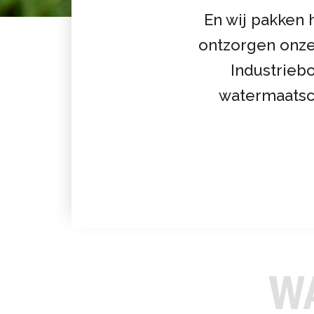
En wij pakken 
ontzorgen onze 
Industrieb
watermaatsch
W