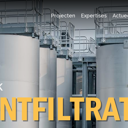
Projecten
Expertises
Actue
Industriebouw
Waterwereld
Betonbouw
EN IN­DU­
O
Duurzaamheid bij Stevacon