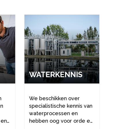
WA­TER­KEN­NIS
n
We beschikken over
In
specialistische kennis van
waterprocessen en
 en
hebben oog voor orde en
reinheid.