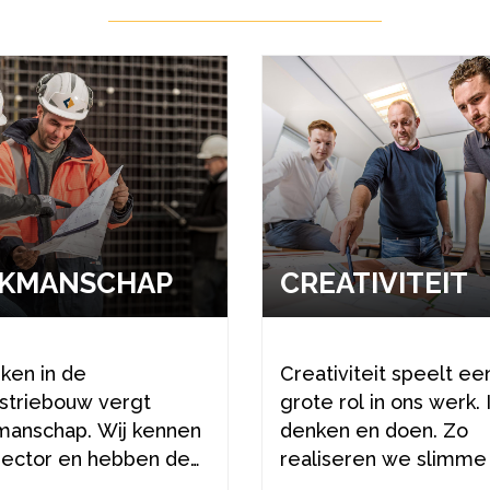
K­MAN­SCHAP
CRE­A­TI­VI­TEIT
ken in de
Creativiteit speelt ee
ustriebouw vergt
grote rol in ons werk. 
manschap. Wij kennen
denken en doen. Zo
sector en hebben de
realiseren we slimme
is en ervaring.
veilige oplossingen.