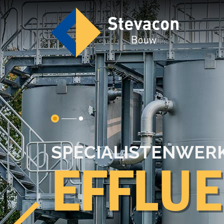
Expertises
ONZE EX­PER­TI­SES
BETON- 