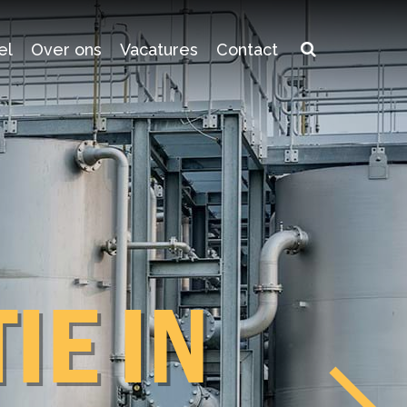
el
Over ons
Vacatures
Contact
STRIE­
nze expertises