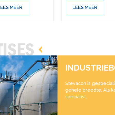
LEES MEER
LEES MEER
TISES
WATERWER
Werken met water zit 
uitdagende projecten 
zuiveringen en filter
bergbezinkbassins en 