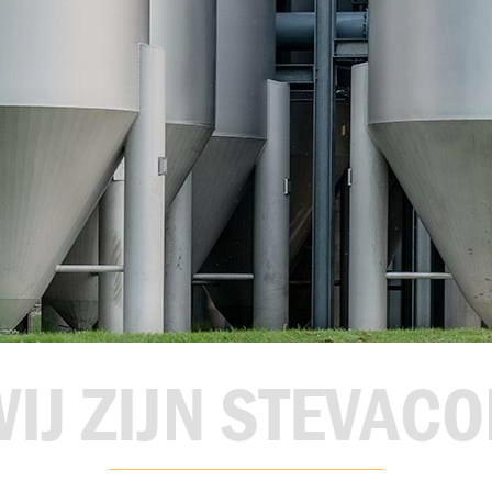
ERS
Missie & visie
Historie
Certificatie
O
IJ ZIJN STEVAC