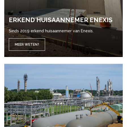
ER­KEND HUIS­AAN­NE­MER ENEXIS
Sinds 2019 erkend huisaannemer van Enexis.
MEER WETEN?