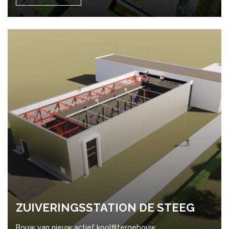
ZUI­VE­RINGS­STA­TI­ON DE STEEG
Bouw van nieuw actief koolfiltergebouw