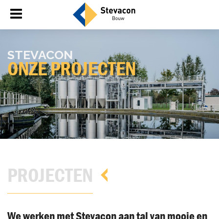
STE­VA­CON
ONZE PRO­JEC­TEN
PROJECTEN
We werken met Stevacon aan tal van mooie en