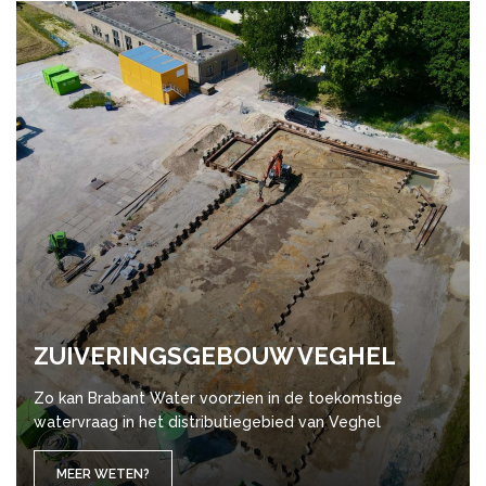
ZUI­VE­RINGS­GE­BOUW VE­GHEL
Zo kan Brabant Water voorzien in de toekomstige
watervraag in het distributiegebied van Veghel
MEER WETEN?