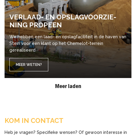
VER­LAAD- EN OP­SLAG­VOOR­ZIE­
NING PRO­PEEN
We hebben een laad- en opslagfaciliteit in de haven van
Stein voor een klant op het Chemelot-terrein
gerealiseerd
MEER WETEN?
Meer laden
KOM IN CONTACT
Heb je vragen? Specifieke wensen? Of gewoon interesse in