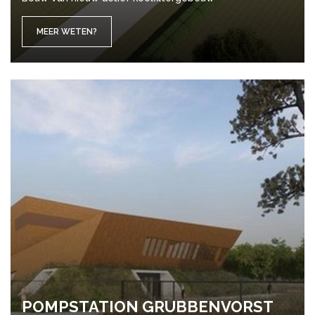
MEER WETEN?
POMP­STA­TI­ON GRUB­BEN­VORST