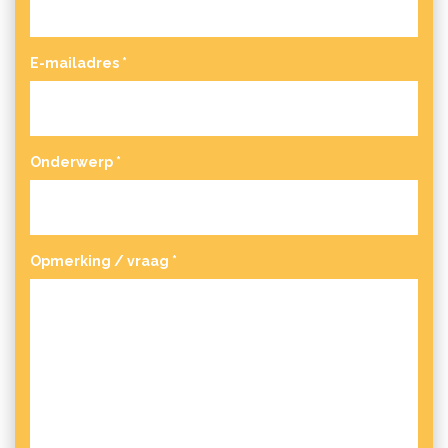
E-mailadres
*
Onderwerp
*
Opmerking / vraag
*