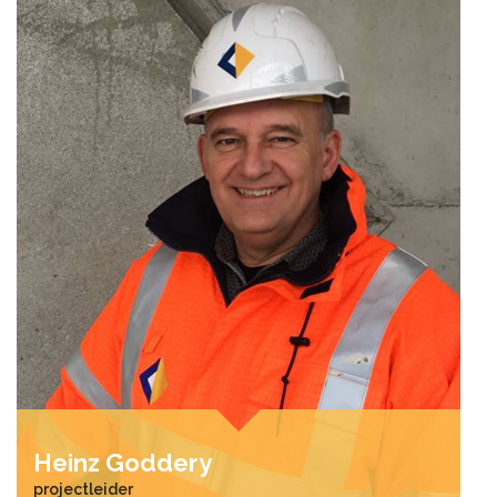
Heinz God­dery
projectleider