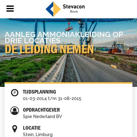
AAN­LEG AM­MO­NIA­K­LEI­DING OP
DRIE LO­CA­TIES
DE LEI­DING NEMEN
TIJDSPLANNING
01-03-2014 t/m 31-08-2015
OPDRACHTGEVER
Spie Nederland BV
LOCATIE
Stein, Limburg