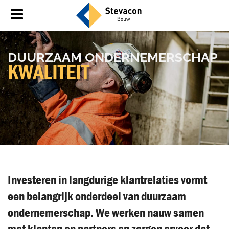
DUUR­ZAAM ON­DER­NE­MER­SCHAP
KWA­LI­TEIT
Investeren in langdurige klantrelaties vormt
een belangrijk onderdeel van duurzaam
ondernemerschap. We werken nauw samen
met klanten en partners en zorgen ervoor dat